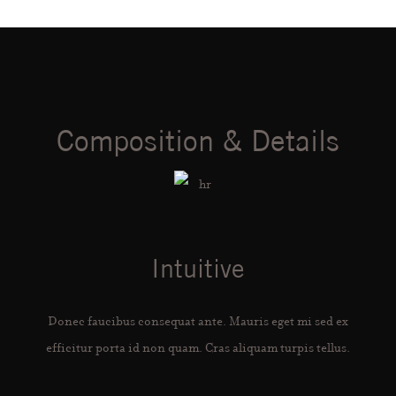
Composition & Details
Intuitive
Donec faucibus consequat ante. Mauris eget mi sed ex
efficitur porta id non quam. Cras aliquam turpis tellus.