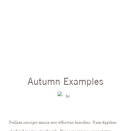
Autumn Examples
Nullam suscipit massa nec efficitur faucibus. Nam dapibus
eleifend magna et vehicula. Fusce maximus consectetur