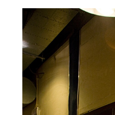
View
Larger
Image