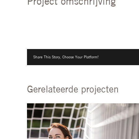
Project omschrijving
Share This Story, Choose Your Platform!
Gerelateerde projecten