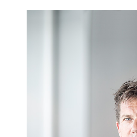
View
Larger
Image